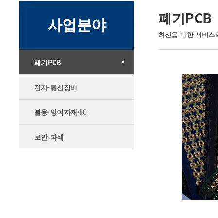
폐기PCB
사업분야
최선을 다한 서비스
폐기PCB
전자·통신장비
불용·잉여자재·IC
보안·파쇄