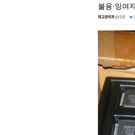
불용·잉여
최고관리자
0건