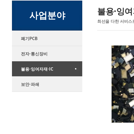
불용·잉
사업분야
최선을 다한 서비스
폐기PCB
전자·통신장비
불용·잉여자재·IC
보안·파쇄