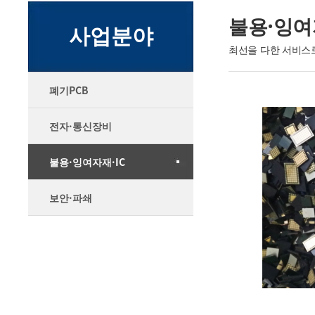
불용·잉
사업분야
최선을 다한 서비스
폐기PCB
전자·통신장비
불용·잉여자재·IC
보안·파쇄