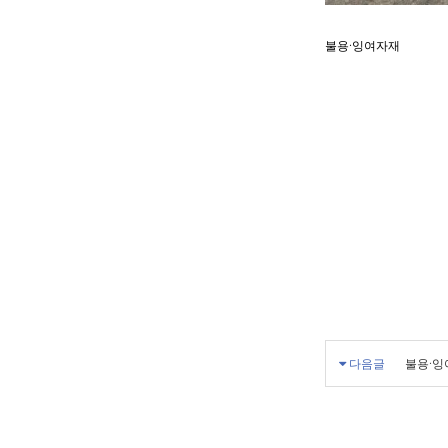
불용·잉여자재
다음글
불용·잉