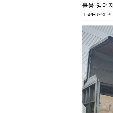
불용·잉여
최고관리자
0건